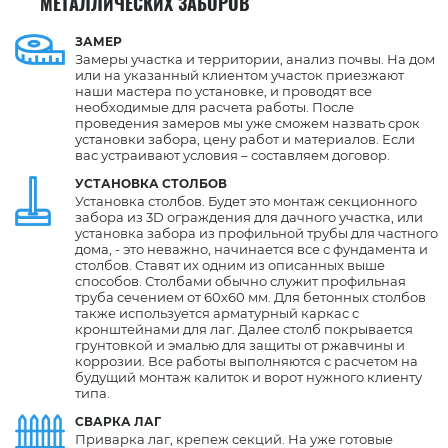
МЕТАЛЛИЧЕСКИХ ЗАБОРОВ
ЗАМЕР
Замеры участка и территории, анализ почвы. На дом
или на указанный клиентом участок приезжают
наши мастера по установке, и проводят все
необходимые для расчета работы. После
проведения замеров мы уже сможем назвать срок
установки забора, цену работ и материалов. Если
вас устраивают условия – составляем договор.
УСТАНОВКА СТОЛБОВ
Установка столбов. Будет это монтаж секционного
забора из 3D ограждения для дачного участка, или
установка забора из профильной трубы для частного
дома, - это неважно, начинается все с фундамента и
столбов. Ставят их одним из описанных выше
способов. Столбами обычно служит профильная
труба сечением от 60х60 мм. Для бетонных столбов
также используется арматурный каркас с
кронштейнами для лаг. Далее столб покрывается
грунтовкой и эмалью для защиты от ржавчины и
коррозии. Все работы выполняются с расчетом на
будущий монтаж калиток и ворот нужного клиенту
типа.
СВАРКА ЛАГ
Приварка лаг, крепеж секций. На уже готовые