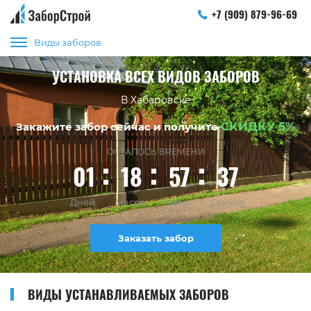
+7 (909) 879-96-69
Виды заборов
УСТАНОВКА ВСЕХ ВИДОВ ЗАБОРОВ
В Хабаровске
СКИДКУ 5%
Закажите забор сейчас и получите
ОСТАЛОСЬ ВРЕМЕНИ
01
18
57
37
Дней
Часов
Минут
Секунд
Заказать забор
ВИДЫ УСТАНАВЛИВАЕМЫХ ЗАБОРОВ