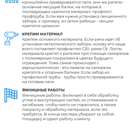
кронштейны привариваются лаги, они же ригели -
основные несущие балки, на которые в
последующем крепится материал: профлист,
профтруба. Если вам нужна установка секционного
забора, к примеру, из сетки-рабицы - секции
крепятся целиком.
КРЕПИМ МАТЕРИАЛ
Крепеж основного материала. Если речь идет об
установке металлического забора, основу его чаще
всего составляет профнастил С20, реже С8. Листы
материала крепят к ригелям при помощи саморезов
с полимерным покрытием в цветах будущего
ограждения. Тоже самое происходит с
евроштакетником - его ламели на саморезы
крепятся к опорным балкам. Если забор из
профильной трубы - трубы просто привариваются
на готовые лаги.
ФИНИШНЫЕ РАБОТЫ
Финишные работы. Включают в себя обработку
углов и выступающих частей, их сглаживание и
загибание, чтобы никто не поранился, а также
покраску и обработку материала, если это
требуется. В конце мастера убирают за собой
площадку и сдают работу клиенту.