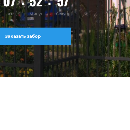
07
52
55
Часов
Минут
Секунд
Заказать забор