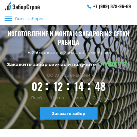
+7 (909) 879-96-69
Виды заборов
ИЗГОТОВЛЕНИЕ И МОНТАЖ ЗАБОРОВ ИЗ СЕТКИ
РАБИЦА
В Хабаровске и Хабаровскому Краю
СКИДКУ 5%
Закажите забор сейчас и получите
ОСТАЛОСЬ ВРЕМЕНИ
02
12
14
48
Дней
Часов
Минут
Секунд
Заказать забор