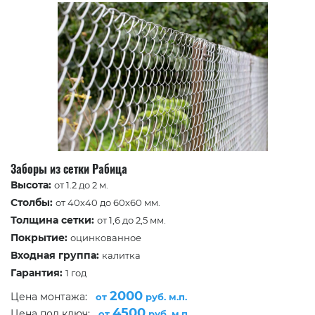
Заборы из сетки Рабица
Высота:
от 1.2 до 2 м.
Столбы:
от 40х40 до 60х60 мм.
Толщина сетки:
от 1,6 до 2,5 мм.
Покрытие:
оцинкованное
Входная группа:
калитка
Гарантия:
1 год
2000
Цена монтажа:
от
руб. м.п.
4500
Цена под ключ:
от
руб. м.п.