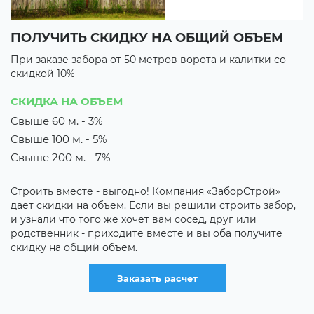
ПОЛУЧИТЬ СКИДКУ НА ОБЩИЙ ОБЪЕМ
В
При заказе забора от 50 метров ворота и калитки со
П
скидкой 10%
с
3 
СКИДКА НА ОБЪЕМ
3
Свыше 60 м. - 3%
Свыше 100 м. - 5%
их
М
з
Свыше 200 м. - 7%
о
к
Строить вместе - выгодно! Компания «ЗаборСтрой»
р
дает скидки на объем. Если вы решили строить забор,
о
и узнали что того же хочет вам сосед, друг или
родственник - приходите вместе и вы оба получите
скидку на общий объем.
Заказать расчет