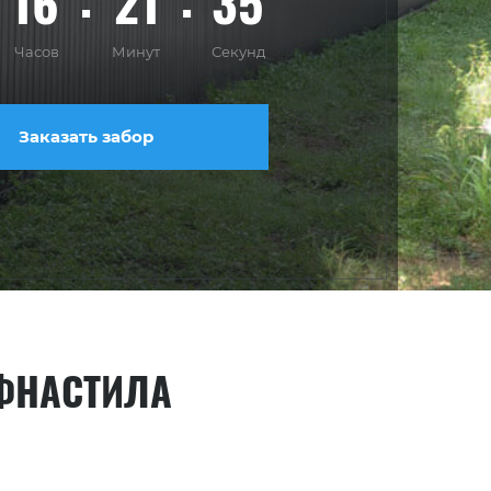
16
21
34
Часов
Минут
Секунд
Заказать забор
ОФНАСТИЛА