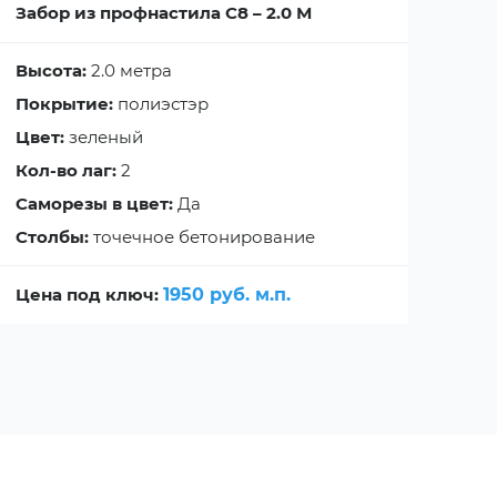
Забор из профнастила С8 – 2.0 М
Заб
Высота:
2.0 метра
Выс
Покрытие:
полиэстэр
Пок
Цвет:
зеленый
Цве
Кол-во лаг:
2
Кол
Саморезы в цвет:
Да
Сам
Столбы:
точечное бетонирование
Сто
Цена под ключ:
1950 руб. м.п.
Цен